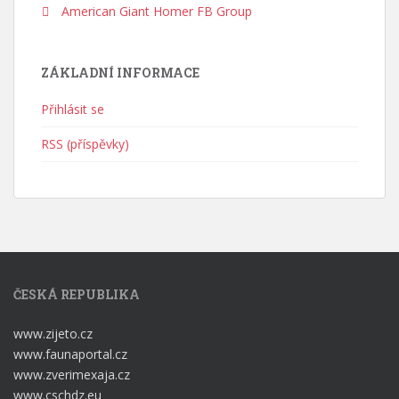
American Giant Homer FB Group
ZÁKLADNÍ INFORMACE
Přihlásit se
RSS (příspěvky)
ČESKÁ REPUBLIKA
www.zijeto.cz
www.faunaportal.cz
www.zverimexaja.cz
www.cschdz.eu