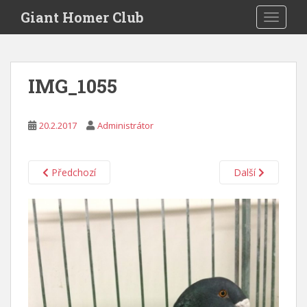
S
Giant Homer Club
TOGGLE
k
i
p
t
IMG_1055
o
m
a
20.2.2017
Administrátor
i
n
c
Předchozí
Další
o
n
t
e
n
t