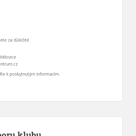
ete za důležité
Milovice
entrum.cz
ďte k poskytnutým informacím.
boru klubu