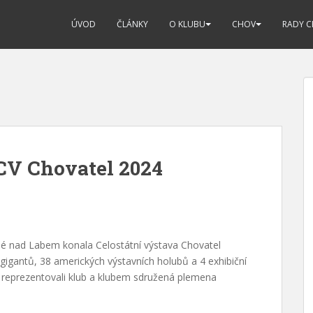
ÚVOD
ČLÁNKY
O KLUBU
CHOV
RADY 
CV Chovatel 2024
ysé nad Labem konala Celostátní výstava Chovatel
gigantů, 38 amerických výstavních holubů a 4 exhibiční
ě reprezentovali klub a klubem sdružená plemena