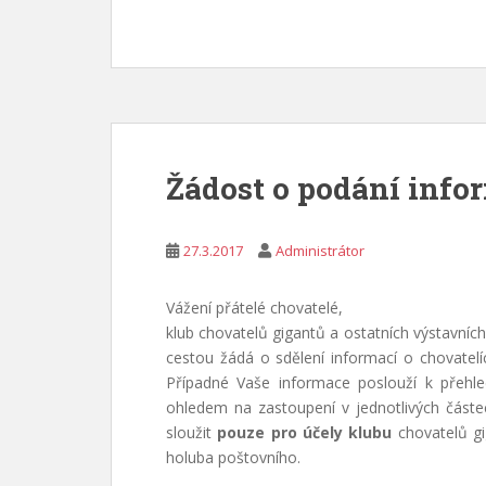
Žádost o podání info
27.3.2017
Administrátor
Vážení přátelé chovatelé,
klub chovatelů gigantů a ostatních výstavníc
cestou žádá o sdělení informací o chovatelí
Případné Vaše informace poslouží k přehl
ohledem na zastoupení v jednotlivých část
sloužit
pouze pro účely klubu
chovatelů gi
holuba poštovního.