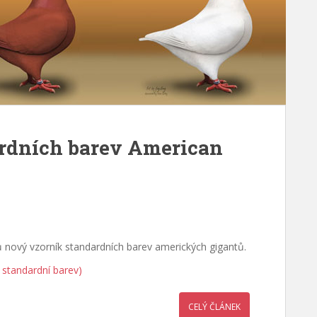
rdních barev American
ů nový vzorník standardních barev amerických gigantů.
 standardní barev)
CELÝ ČLÁNEK