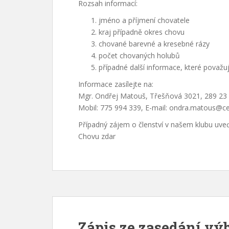
Rozsah informací:
jméno a příjmení chovatele
kraj případně okres chovu
chované barevné a kresebné rázy
počet chovaných holubů
případné další informace, které považuj
Informace zasílejte na:
Mgr. Ondřej Matouš, Třešňová 3021, 289 23 
Mobil: 775 994 339, E-mail: ondra.matous@c
Případný zájem o členství v našem klubu uve
Chovu zdar
Zápis ze zasedání vý