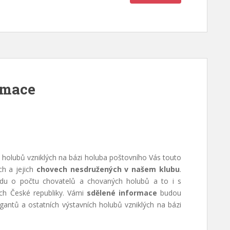
rmace
h holubů vzniklých na bázi holuba poštovního Vás touto
ch a jejich
chovech nesdružených v našem klubu
.
edu o počtu chovatelů a chovaných holubů a to i s
ech České republiky. Vámi
sdělené informace
budou
gantů a ostatních výstavních holubů vzniklých na bázi