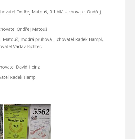
chovatel Ondřej Matouš, 0.1 bílá – chovatel Ondřej
– chovatel Ondřej Matouš
ej Matouš, modrá pruhová – chovatel Radek Hampl,
vatel Václav Richter.
chovatel David Heinz
ovatel Radek Hampl