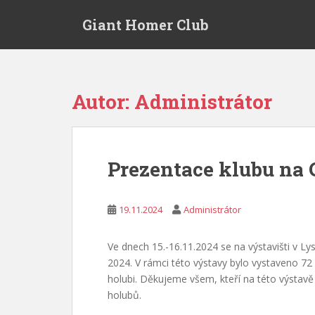
S
Giant Homer Club
k
i
p
t
o
Autor:
Administrátor
m
a
i
n
Prezentace klubu na 
c
o
n
19.11.2024
Administrátor
t
e
Ve dnech 15.-16.11.2024 se na výstavišti v L
n
2024. V rámci této výstavy bylo vystaveno 72 
t
holubi. Děkujeme všem, kteří na této výstav
holubů.