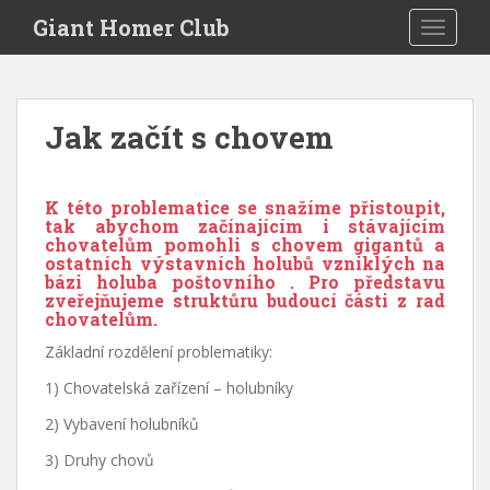
S
Giant Homer Club
TOGGLE
k
i
p
t
Jak začít s chovem
o
m
a
K této problematice se snažíme přistoupit,
i
tak abychom začínajícím i stávajícím
n
chovatelům pomohli s chovem gigantů a
ostatních výstavních holubů vzniklých na
c
bázi holuba poštovního . Pro představu
o
zveřejňujeme struktůru budoucí části z rad
n
chovatelům.
t
Základní rozdělení problematiky:
e
1) Chovatelská zařízení – holubníky
n
t
2) Vybavení holubníků
3) Druhy chovů