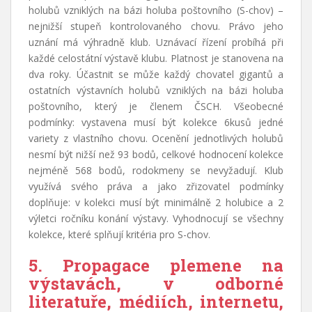
holubů vzniklých na bázi holuba poštovního (S-chov) –
nejnižší stupeň kontrolovaného chovu. Právo jeho
uznání má výhradně klub. Uznávací řízení probíhá při
každé celostátní výstavě klubu. Platnost je stanovena na
dva roky. Účastnit se může každý chovatel gigantů a
ostatních výstavních holubů vzniklých na bázi holuba
poštovního, který je členem ČSCH. Všeobecné
podmínky: vystavena musí být kolekce 6kusů jedné
variety z vlastního chovu. Ocenění jednotlivých holubů
nesmí být nižší než 93 bodů, celkové hodnocení kolekce
nejméně 568 bodů, rodokmeny se nevyžadují. Klub
využívá svého práva a jako zřizovatel podmínky
doplňuje: v kolekci musí být minimálně 2 holubice a 2
výletci ročníku konání výstavy. Vyhodnocují se všechny
kolekce, které splňují kritéria pro S-chov.
5. Propagace plemene na
výstavách, v odborné
literatuře,
médiích, internetu,