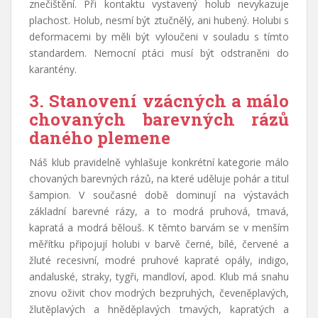
znečištění. Při kontaktu vystavený holub nevykazuje
plachost. Holub, nesmí být ztučnělý, ani hubený. Holubi s
deformacemi by měli být vyloučeni v souladu s tímto
standardem. Nemocní ptáci musí být odstraněni do
karantény.
3. Stanovení vzácných a málo
chovaných barevných rázů
daného plemene
Náš klub pravidelně vyhlašuje konkrétní kategorie málo
chovaných barevných rázů, na které uděluje pohár a titul
šampion. V současné době dominují na výstavách
základní barevné rázy, a to modrá pruhová, tmavá,
kapratá a modrá bělouš. K těmto barvám se v menším
měřítku připojují holubi v barvě černé, bílé, červené a
žluté recesivní, modré pruhové kapraté opály, indigo,
andaluské, straky, tygři, mandloví, apod. Klub má snahu
znovu oživit chov modrých bezpruhých, čeveněplavých,
žlutěplavých a hněděplavých tmavých, kapratých a