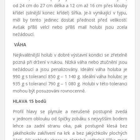
od 24 cm do 27 cm délka a 12 cm až 16 cm přes klouby
křídel (silnější konec křídel) šířka. Je-li vynikající v typu,
měl by tento jedinec dostat přednost před velikostí.
Avšak příliš velcí nebo příliš malí holubi jsou zcela
nežádoucí.
VÁHA
Nejkvalitnější holub v dobré výstavní kondici se zřetelně
pozná při držení v rukou. Nízká váha nebo ztučnění jsou
nežádoucí a jsou penalizovány. Ideální váha holuba je
990 g s tolerancí 850 g – 1 140 g. Ideální váha holubic je
935 g s tolerancí 790 g – 1 080 g. Holubi v této toleranci
mohou být posuzováni rovnocenně.
HLAVA 15 bodů
Profil hlavy se plynule a nerušeně postupně zvedá
v jednom oblouku od špičky zobáku s nejvyšším bodem
lehce za zadní stranu oka, pak postupně klesá bez
jakéhokoliv zakřivení na krk a bez jakýchkoliv plochých