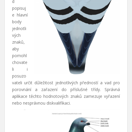
d
popisuj
e hlavní
body
jednotli
vých
znaků,
aby
pomohl
chovate
li i
posuzo
vateli určit důležitost jednotlivých předností a vad pro
porovnání a zařazení do příslušné třídy. Správná
aplikace těchto hodnotových znaků zamezuje vyřazení
nebo nesprávnou diskvalifikaci.