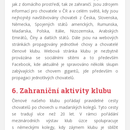
jak z domácího prostředí, tak ze zahraničí. Jsou zdrojem
informací pro chovatele v ČR a v celém světě, kdy jsou
nejhojněji navštěvovány chovateli z Česka, Slovenska,
Německa, Spojených států amerických, Rumunska,
Maďarska, Polska, Itálie, Nizozemska, Arabských
Emirátů, Číny a dalších států. Dále jsou na webových
stránkách propagovány jednotlivé chovy a chovatelé
členové klubu. Webová stránka klubu je nezbytně
provázána se sociálními sítěmi a to především
Facebook, kde aktuálně je spravováno několik skupin
zabývajících se chovem gigantů, jde především o
propagaci jednotlivých chovatelů.
6. Zahraniční aktivity klubu
Členové našeho klubu pořádají pravidelné cesty
chovatelů po chovech u maďarských kolegů. Tyto cesty
se tradují více než 20 let. V rámci pořádání
mezinárodních výstav klub úzce spolupracuje
s německými kolegy, kdy zájmem klubu je sblížit