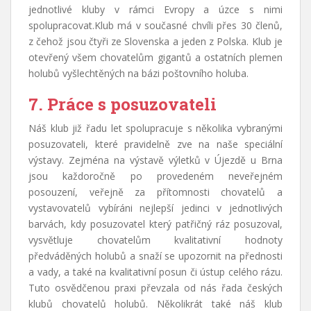
jednotlivé kluby v rámci Evropy a úzce s nimi
spolupracovat.Klub má v současné chvíli přes 30 členů,
z čehož jsou čtyři ze Slovenska a jeden z Polska. Klub je
otevřený všem chovatelům gigantů a ostatních plemen
holubů vyšlechtěných na bázi poštovního holuba.
7. Práce s posuzovateli
Náš klub již řadu let spolupracuje s několika vybranými
posuzovateli, které pravidelně zve na naše speciální
výstavy. Zejména na výstavě výletků v Újezdě u Brna
jsou každoročně po provedeném neveřejném
posouzení, veřejně za přítomnosti chovatelů a
vystavovatelů vybíráni nejlepší jedinci v jednotlivých
barvách, kdy posuzovatel který patřičný ráz posuzoval,
vysvětluje chovatelům kvalitativní hodnoty
předváděných holubů a snaží se upozornit na přednosti
a vady, a také na kvalitativní posun či ústup celého rázu.
Tuto osvědčenou praxi převzala od nás řada českých
klubů chovatelů holubů. Několikrát také náš klub