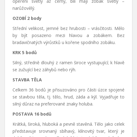
opeření světlý až černý, bílí mají zobák světlý –
narůžovělý.
OZOBÍ 2 body
Střední velikost, jemné bez hrubosti – vrásčitosti. Mělo
by být posazeno mezi hlavou a zobákem. Bez
bradavičnatých výrůstků u kořene spodního zobáku.
KRK 5 bodů
Silný, středně dlouhý z ramen široce vystupující; k hlavě
se zužující bez záhybů nebo rýh.
STAVBA TĚLA
Celkem 36 bodů je přisuzováno pro části úzce spojené
se stavbou těla, tj. tělo, hrud, záda a kýl. Vyjadřuje to
silný důraz na preferované znaky holuba.
POSTAVA 16 bodů
Krátká, široká, hluboká a pevně stavěná. Tělo jako celek
představuje srovnaný sbíhavý, klínovitý tvar, který je