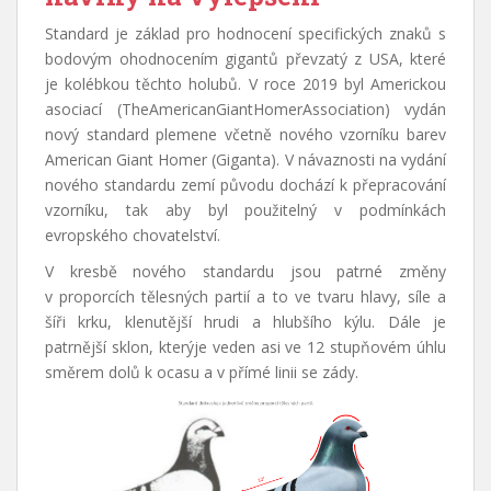
Standard je základ pro hodnocení specifických znaků s
bodovým ohodnocením gigantů převzatý z USA, které
je kolébkou těchto holubů. V roce 2019 byl Americkou
asociací (TheAmericanGiantHomerAssociation) vydán
nový standard plemene včetně nového vzorníku barev
American Giant Homer (Giganta). V návaznosti na vydání
nového standardu zemí původu dochází k přepracování
vzorníku, tak aby byl použitelný v podmínkách
evropského chovatelství.
V kresbě nového standardu jsou patrné změny
v proporcích tělesných partií a to ve tvaru hlavy, síle a
šíři krku, klenutější hrudi a hlubšího kýlu. Dále je
patrnější sklon, kterýje veden asi ve 12 stupňovém úhlu
směrem dolů k ocasu a v přímé linii se zády.