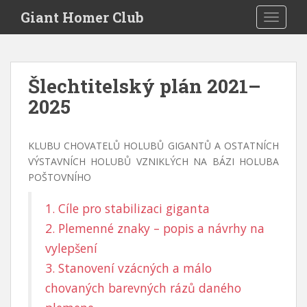
S
Giant Homer Club
TOGGLE
k
i
p
t
Šlechtitelský plán 2021–
o
2025
m
a
i
KLUBU CHOVATELŮ HOLUBŮ GIGANTŮ A OSTATNÍCH
n
VÝSTAVNÍCH HOLUBŮ VZNIKLÝCH NA BÁZI HOLUBA
c
POŠTOVNÍHO
o
n
1. Cíle pro stabilizaci giganta
t
2. Plemenné znaky – popis a návrhy na
e
n
vylepšení
t
3. Stanovení vzácných a málo
chovaných barevných rázů daného