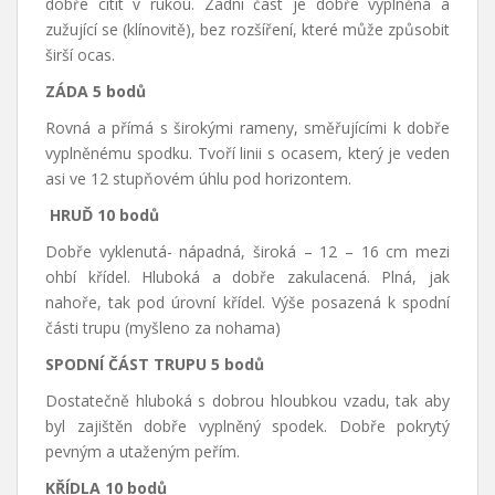
dobře cítit v rukou. Zadní část je dobře vyplněná a
zužující se (klínovitě), bez rozšíření, které může způsobit
širší ocas.
ZÁDA 5 bodů
Rovná a přímá s širokými rameny, směřujícími k dobře
vyplněnému spodku. Tvoří linii s ocasem, který je veden
asi ve 12 stupňovém úhlu pod horizontem.
HRUĎ 10 bodů
Dobře vyklenutá- nápadná, široká – 12 – 16 cm mezi
ohbí křídel. Hluboká a dobře zakulacená. Plná, jak
nahoře, tak pod úrovní křídel. Výše posazená k spodní
části trupu (myšleno za nohama)
SPODNÍ ČÁST TRUPU 5 bodů
Dostatečně hluboká s dobrou hloubkou vzadu, tak aby
byl zajištěn dobře vyplněný spodek. Dobře pokrytý
pevným a utaženým peřím.
KŘÍDLA 10 bodů