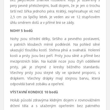
pery pevně přeloženými, budí dojem, že je jen o trochu
širší než šířka jednoho péra. Krátký, nepřesahuje víc než
2,5 cm za špičky letek. Je veden asi ve 12 stupňovém
úhlu směrem dolů a v přímé linii se zády.
NOHY 5 bodů
Nohy jsou střední délky, širšího a pevného postavení,
v patních kloubech mírně podkleslé. Na pohled silné
ukazující tloušťku kostí. Stehna plná a svalnatá. Holenní
kosti a prsty jsou bez peří. Prsty jsou silné a přímé bez
meziprstních blán. Na každé noze jsou čtyři oddělené
prsty, jak je zřejmé z kresby běžného standardu.
Všechny prsty jsou stejné síly ve správné proporci, s
drápkem. Všechny drápky mají stejnou barvu, která
odpovídá barvě zobáku a opeření.
VÝSTAVNÍ KONDICE 10 bodů
Holub působí zdravýma klidným dojem v rovnovážném
držení těla a s utaženým opeřením bez patrného