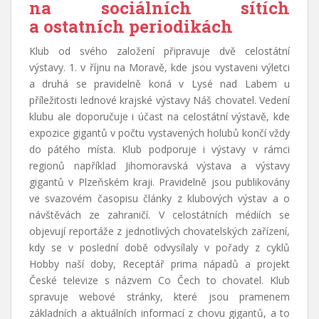
na sociálních sítích
a ostatních periodikách
Klub od svého založení připravuje dvě celostátní
výstavy. 1. v říjnu na Moravě, kde jsou vystaveni výletci
a druhá se pravidelně koná v Lysé nad Labem u
příležitosti lednové krajské výstavy Náš chovatel. Vedení
klubu ale doporučuje i účast na celostátní výstavě, kde
expozice gigantů v počtu vystavených holubů končí vždy
do pátého místa. Klub podporuje i výstavy v rámci
regionů například Jihomoravská výstava a výstavy
gigantů v Plzeňském kraji. Pravidelně jsou publikovány
ve svazovém časopisu články z klubových výstav a o
návštěvách ze zahraničí. V celostátních médiích se
objevují reportáže z jednotlivých chovatelských zařízení,
kdy se v poslední době odvysílaly v pořady z cyklů
Hobby naší doby, Receptář prima nápadů a projekt
České televize s názvem Co Čech to chovatel. Klub
spravuje webové stránky, které jsou pramenem
základních a aktuálních informací z chovu gigantů, a to