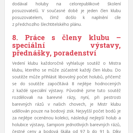
dodával holuby na celorepublikové školení
posuzovatelů. V současné době je jeden člen klubu
posuzovatelem, čímž došlo k naplnění cíle
z předchozího šlechtitelského plánu.
8. Práce s členy klubu –
speciální výstavy,
přednášky, poradenství
Vedení klubu každoročně vyhlašuje soutěž o Mistra
klubu, kterého se může zúčastnit každý člen klubu. Do
soutěže může přihlásit libovolný počet holubů, přičemž
se do soutěže započítává 8 nejlépe hodnocených
z každé speciální výstavy. Původně jsme tuto soutěž
rozdělovali na barevné rázy, nyní, při pestrosti
barevných rázů v našich chovech, je Mistr klubu
udělován pouze na bodový zisk. Nejvyšší počet bodů je
za nejlépe oceněnou kolekci, následují nejlepší holub a
holubice výstavy, šampioni jednotlivých barevných rázů,
čestné ceny a bodová škála od 97 b do 91 b. Díky