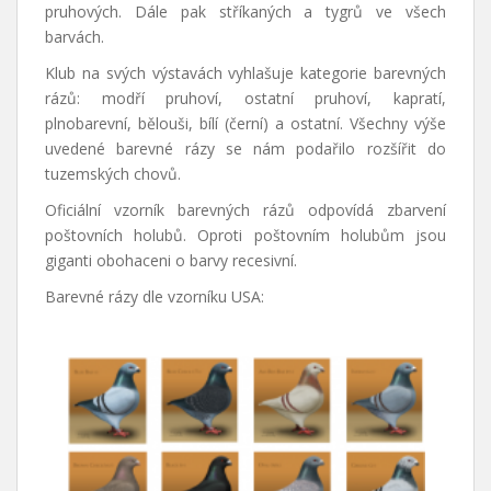
pruhových. Dále pak stříkaných a tygrů ve všech
barvách.
Klub na svých výstavách vyhlašuje kategorie barevných
rázů: modří pruhoví, ostatní pruhoví, kapratí,
plnobarevní, bělouši, bílí (černí) a ostatní. Všechny výše
uvedené barevné rázy se nám podařilo rozšířit do
tuzemských chovů.
Oficiální vzorník barevných rázů odpovídá zbarvení
poštovních holubů. Oproti poštovním holubům jsou
giganti obohaceni o barvy recesivní.
Barevné rázy dle vzorníku USA: