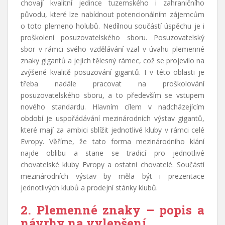
chovají kvalitní jedince tuzemského i zahraničního
původu, které lze nabídnout potencionálním zájemcům
o toto plemeno holubů. Nedílnou součástí úspěchu je i
proškolení posuzovatelského sboru. Posuzovatelský
sbor v rámci svého vzdělávání vzal v úvahu plemenné
znaky gigantů a jejich tělesný rámec, což se projevilo na
zvýšené kvalitě posuzování gigantů. I v této oblasti je
třeba nadále pracovat na proškolování
posuzovatelského sboru, a to především se vstupem
nového standardu. Hlavním cílem v nadcházejícím
období je uspořádávání mezinárodních výstav gigantů,
které mají za ambici sblížit jednotlivé kluby v rámci celé
Evropy. Věříme, že tato forma mezinárodního klání
najde oblibu a stane se tradicí pro jednotlivé
chovatelské kluby Evropy a ostatní chovatelé. Součástí
mezinárodních výstav by měla být i prezentace
jednotlivých klubů a prodejní stánky klubů.
2. Plemenné znaky – popis a
návrhy na vylepšení