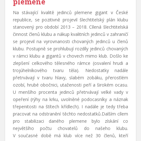
plemene
Na stávající kvalitě jedinců plemene gigant v České
republice, se pozitivně projevil šlechtitelský plán klubu
stanovený pro období 2013 – 2018. Cílená šlechtitelská
činnost členů klubu a nákup kvalitních jedinců v zahraničí
se projevil na vyrovnanosti chovaných jedinců u členů
klubu. Postupně se prohlubují rozdíly jedinců chovaných
v rámci klubu a gigantů v chovech mimo klub. Došlo ke
zlepšení celkového tělesného rámce (osvalení hrudi a
trojúhelníkového tvaru těla). Nedostatky nadále
přetrvávají v tvaru hlavy, slabém zobáku, přerostlém
ozobí, hrubé obočnici, utaženosti peří a širokém ocasu.
U menšího procenta jedinců přetrvávají velké vady v
opeření (rýhy na krku, uvolněné podocasníky a náznak
třepenitosti na štítech křídlech). I nadále je tedy třeba
pracovat na odstranění těchto nedostatků.Dalším cílem
pro stabilizaci daného plemene bylo získání co
největšího počtu chovatelů do našeho klubu.
V současné době má klub více než 30 členů, kteří