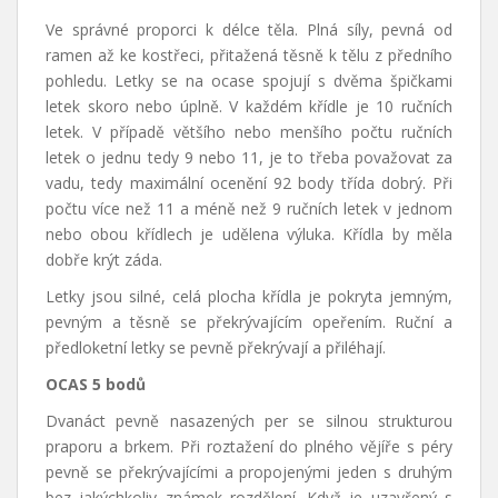
Ve správné proporci k délce těla. Plná síly, pevná od
ramen až ke kostřeci, přitažená těsně k tělu z předního
pohledu. Letky se na ocase spojují s dvěma špičkami
letek skoro nebo úplně. V každém křídle je 10 ručních
letek. V případě většího nebo menšího počtu ručních
letek o jednu tedy 9 nebo 11, je to třeba považovat za
vadu, tedy maximální ocenění 92 body třída dobrý. Při
počtu více než 11 a méně než 9 ručních letek v jednom
nebo obou křídlech je udělena výluka. Křídla by měla
dobře krýt záda.
Letky jsou silné, celá plocha křídla je pokryta jemným,
pevným a těsně se překrývajícím opeřením. Ruční a
předloketní letky se pevně překrývají a přiléhají.
OCAS 5 bodů
Dvanáct pevně nasazených per se silnou strukturou
praporu a brkem. Při roztažení do plného vějíře s péry
pevně se překrývajícími a propojenými jeden s druhým
bez jakýchkoliv známek rozdělení. Když je uzavřený s