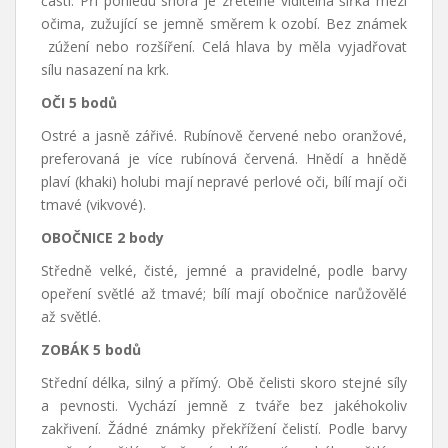
částí. Při pohledu shora je zřetelně viditelná šířka mezi
očima, zužující se jemně směrem k ozobí. Bez známek
zúžení nebo rozšíření. Celá hlava by měla vyjadřovat
sílu nasazení na krk.
OČI 5 bodů
Ostré a jasně zářivé. Rubínově červené nebo oranžové,
preferovaná je více rubínová červená. Hnědí a hnědě
plaví (khaki) holubi mají nepravé perlové oči, bílí mají oči
tmavé (vikvové).
OBOČNICE 2 body
Středně velké, čisté, jemné a pravidelné, podle barvy
opeření světlé až tmavé; bílí mají obočnice narůžovělé
až světlé.
ZOBÁK 5 bodů
Střední délka, silný a přímý. Obě čelisti skoro stejné síly
a pevnosti. Vychází jemně z tváře bez jakéhokoliv
zakřivení. Žádné známky překřížení čelistí. Podle barvy