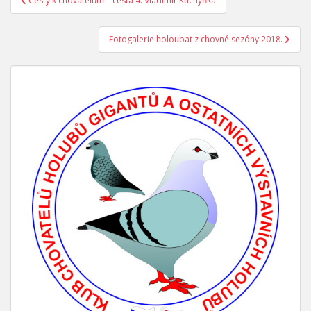
Cesty k chovatelům – cesta 4. Vladimír Kuchyňka
Navigace pro příspěvek
Fotogalerie holoubat z chovné sezóny 2018.