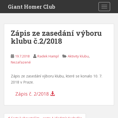
S
Giant Homer Club
TOGGLE
k
i
p
t
Zápis ze zasedání výboru
o
klubu č.2/2018
m
a
i
,
19.7.2018
Radek Hampl
Aktivity klubu
n
Nezařazené
c
o
n
Zápis ze zasedání výboru klubu, které se konalo 10. 7.
t
2018 v Praze.
e
Zápis č. 2/2018
n
t