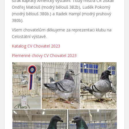
strak kapratý Americký výstavní. Tituly mistra ČR získali
Ondřej Matouš (modrý bělouš 382b), Luděk Pokorný
(modrý bělouš 380b.) a Radek Hampl (modrý pruhový
380b).
Všem chovatelům děkujeme za reprezentaci klubu na
Celostátní výstavě.
Katalog CV Chovatel 2023
Plemenné chovy CV Chovatel 2023