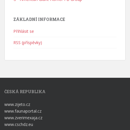
ZÁKLADNÍ INFORMACE
Přihlásit se
RSS (příspěvky)
ČESKÁ REPUBLIKA
www.zijeto.cz
www.faunaportal.cz
www.zverimexaja.cz
www.cschdz.eu