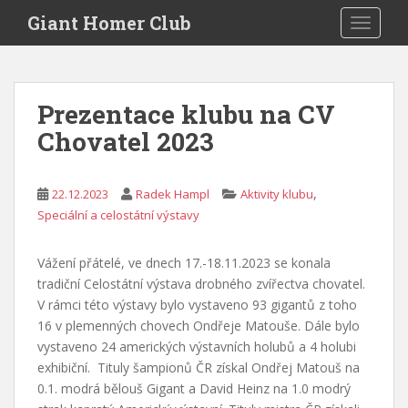
S
Giant Homer Club
TOGGLE
k
i
p
t
Prezentace klubu na CV
o
Chovatel 2023
m
a
i
,
22.12.2023
Radek Hampl
Aktivity klubu
n
Speciální a celostátní výstavy
c
o
n
Vážení přátelé, ve dnech 17.-18.11.2023 se konala
t
tradiční Celostátní výstava drobného zvířectva chovatel.
e
V rámci této výstavy bylo vystaveno 93 gigantů z toho
n
16 v plemenných chovech Ondřeje Matouše. Dále bylo
t
vystaveno 24 amerických výstavních holubů a 4 holubi
exhibiční. Tituly šampionů ČR získal Ondřej Matouš na
0.1. modrá bělouš Gigant a David Heinz na 1.0 modrý