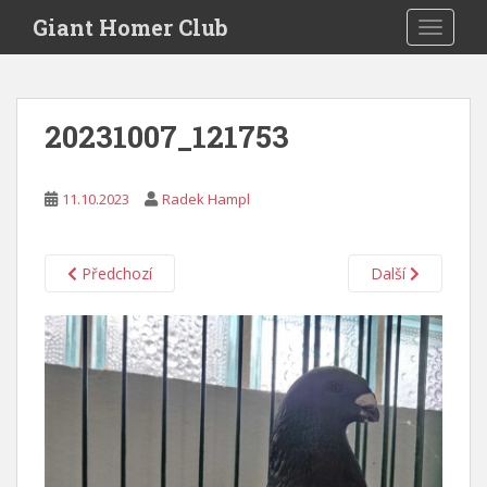
S
Giant Homer Club
TOGGLE
k
i
p
t
20231007_121753
o
m
a
11.10.2023
Radek Hampl
i
n
c
Předchozí
Další
o
n
t
e
n
t