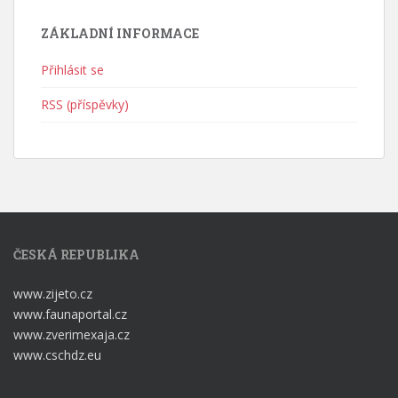
ZÁKLADNÍ INFORMACE
Přihlásit se
RSS (příspěvky)
ČESKÁ REPUBLIKA
www.zijeto.cz
www.faunaportal.cz
www.zverimexaja.cz
www.cschdz.eu