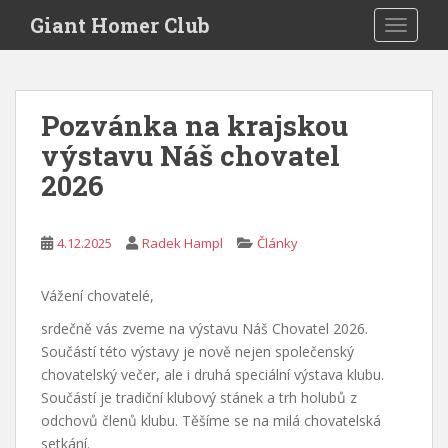
S
Giant Homer Club
TOGGLE
k
i
p
t
Pozvánka na krajskou
o
výstavu Náš chovatel
m
a
2026
i
n
c
4.12.2025
Radek Hampl
Články
o
n
Vážení chovatelé,
t
srdečně vás zveme na výstavu Náš Chovatel 2026.
e
Součástí této výstavy je nově nejen společenský
n
chovatelský večer, ale i druhá speciální výstava klubu.
t
Součástí je tradiční klubový stánek a trh holubů z
odchovů členů klubu. Těšíme se na milá chovatelská
setkání.