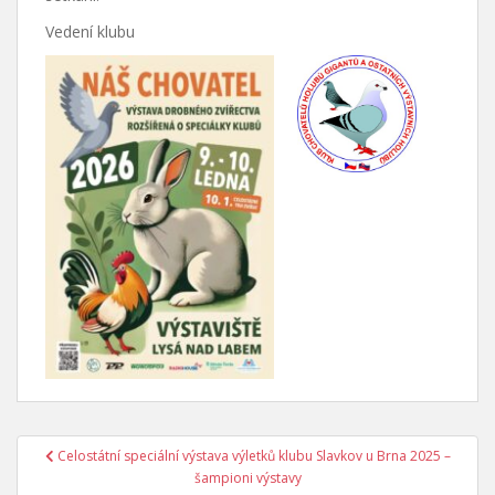
Vedení klubu
Celostátní speciální výstava výletků klubu Slavkov u Brna 2025 –
Navigace pro příspěvek
šampioni výstavy