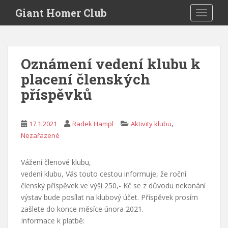
S
Giant Homer Club
TOGGLE
k
i
p
t
Oznámení vedení klubu k
o
placení členských
m
a
příspěvků
i
n
c
,
17.1.2021
Radek Hampl
Aktivity klubu
o
Nezařazené
n
t
Vážení členové klubu,
e
vedení klubu, Vás touto cestou informuje, že roční
n
členský příspěvek ve výši 250,- Kč se z důvodu nekonání
t
výstav bude posílat na klubový účet. Příspěvek prosím
zašlete do konce měsíce února 2021.
Informace k platbě: