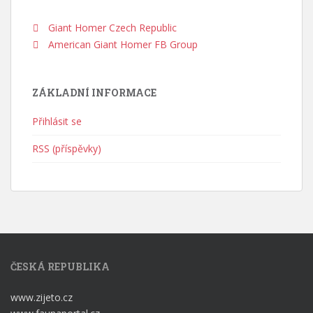
Giant Homer Czech Republic
American Giant Homer FB Group
ZÁKLADNÍ INFORMACE
Přihlásit se
RSS (příspěvky)
ČESKÁ REPUBLIKA
www.zijeto.cz