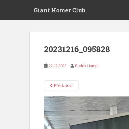
S
Giant Homer Club
k
i
p
t
o
m
20231216_095828
a
i
n
22.12.2023
Radek Hampl
c
o
n
Předchozí
t
e
n
t