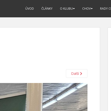
ÚVOD
ČLÁNKY
O KLUBU
CHOV
RADY 
Další