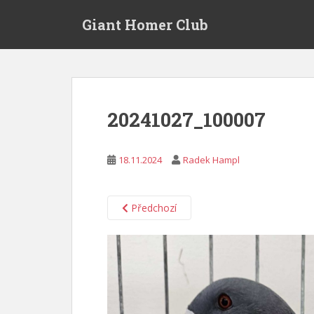
S
Giant Homer Club
k
i
p
t
o
m
20241027_100007
a
i
n
18.11.2024
Radek Hampl
c
o
n
Předchozí
t
e
n
t