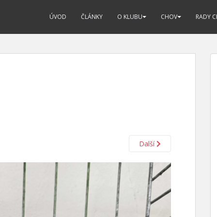
ÚVOD
ČLÁNKY
O KLUBU
CHOV
RADY 
Další