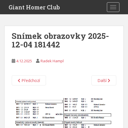
S
Giant Homer Club
TOGGLE
k
i
p
t
Snímek obrazovky 2025-
o
12-04 181442
m
a
i
4.12.2025
Radek Hampl
n
c
o
Předchozí
Další
n
t
e
n
t