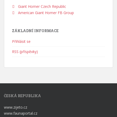
Giant Homer Czech Republic
American Giant Homer FB Group
ZÁKLADNÍ INFORMACE
Přihlásit se
RSS (příspěvky)
ČESKÁ REPUBLIKA
www.zijeto.cz
www.faunaportal.cz