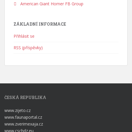
American Giant Homer FB Group
ZÁKLADNÍ INFORMACE
Přihlásit se
RSS (příspěvky)
ČESKÁ REPUBLIKA
www.zijeto.cz
www.faunaportal.cz
www.zverimexaja.cz
www.cschdz.eu