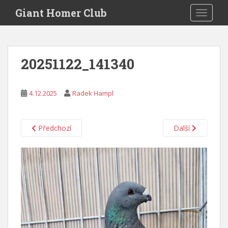
S
Giant Homer Club
TOGGLE
k
i
p
t
20251122_141340
o
m
a
4.12.2025
Radek Hampl
i
n
c
Předchozí
Další
o
n
t
e
n
t