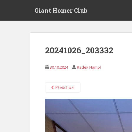
S
Giant Homer Club
k
i
p
t
o
m
20241026_203332
a
i
n
30.10.2024
Radek Hampl
c
o
n
Předchozí
t
e
n
t