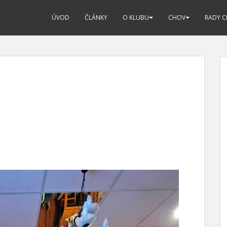
ÚVOD
ČLÁNKY
O KLUBU
CHOV
RADY 