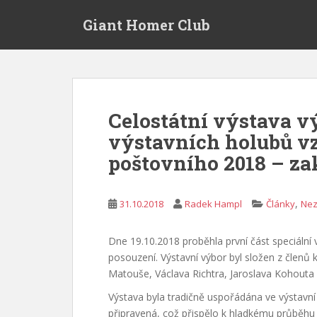
S
Giant Homer Club
k
i
p
t
o
m
Celostátní výstava v
a
výstavních holubů vz
i
n
poštovního 2018 – za
c
o
n
,
31.10.2018
Radek Hampl
Články
Nez
t
e
Dne 19.10.2018 proběhla první část speciální 
n
posouzení. Výstavní výbor byl složen z členů k
t
Matouše, Václava Richtra, Jaroslava Kohouta a
Výstava byla tradičně uspořádána ve výstavní 
připravená, což přispělo k hladkému průběhu