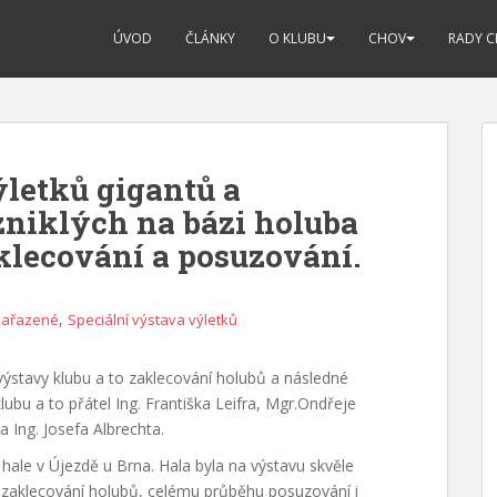
ÚVOD
ČLÁNKY
O KLUBU
CHOV
RADY 
ýletků gigantů a
niklých na bázi holuba
klecování a posuzování.
,
ařazené
Speciální výstava výletků
výstavy klubu a to zaklecování holubů a následné
lubu a to přátel Ing. Františka Leifra, Mgr.Ondřeje
 Ing. Josefa Albrechta.
hale v Újezdě u Brna. Hala byla na výstavu skvěle
 zaklecování holubů, celému průběhu posuzování i