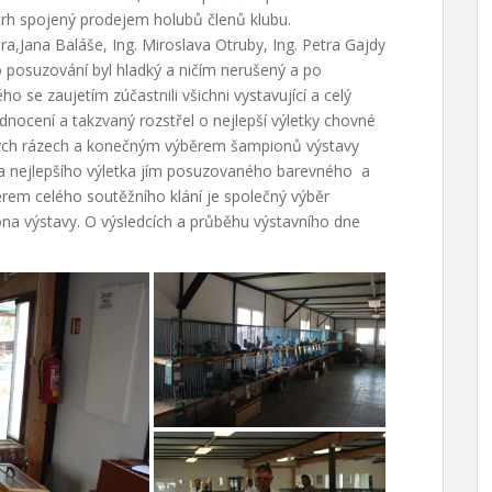
 trh spojený prodejem holubů členů klubu.
a,Jana Baláše, Ing. Miroslava Otruby, Ing. Petra Gajdy
 posuzování byl hladký a ničím nerušený a po
ho se zaujetím zúčastnili všichni vystavující a celý
nocení a takzvaný rozstřel o nejlepší výletky chovné
ných rázech a konečným výběrem šampionů výstavy
íra nejlepšího výletka jím posuzovaného barevného a
ávěrem celého soutěžního klání je společný výběr
a výstavy. O výsledcích a průběhu výstavního dne