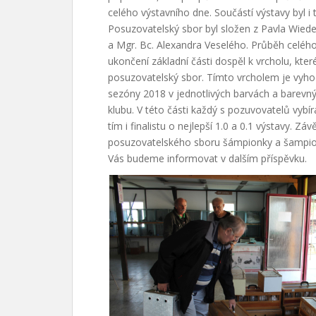
celého výstavního dne. Součástí výstavy byl i
Posuzovatelský sbor byl složen z Pavla Wieder
a Mgr. Bc. Alexandra Veselého. Průběh celého
ukončení základní části dospěl k vrcholu, které
posuzovatelský sbor. Tímto vrcholem je vyhod
sezóny 2018 v jednotlivých barvách a barev
klubu. V této části každý s pozuvovatelů vyb
tím i finalistu o nejlepší 1.0 a 0.1 výstavy. Z
posuzovatelského sboru šámpionky a šampion
Vás budeme informovat v dalším příspěvku.