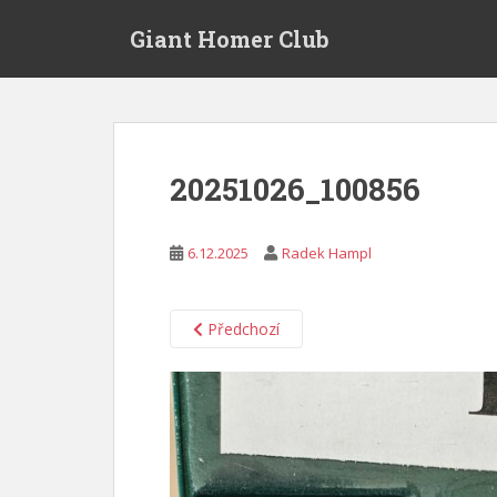
S
Giant Homer Club
k
i
p
t
o
m
20251026_100856
a
i
n
6.12.2025
Radek Hampl
c
o
n
Předchozí
t
e
n
t