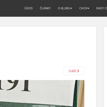
ÚVOD
ČLÁNKY
O KLUBU
CHOV
RADY 
Další