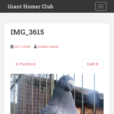
S
Giant Homer Club
TOGGLE
k
i
p
t
IMG_3615
o
m
a
24.11.2020
Radek Hampl
i
n
c
Předchozí
Další
o
n
t
e
n
t