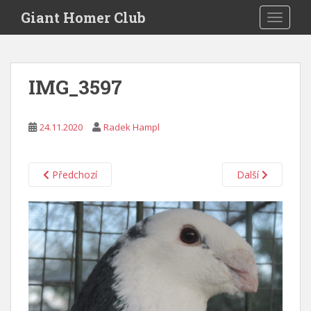
S
Giant Homer Club
TOGGLE
k
i
p
t
IMG_3597
o
m
a
24.11.2020
Radek Hampl
i
n
c
Předchozí
Další
o
n
t
e
n
t