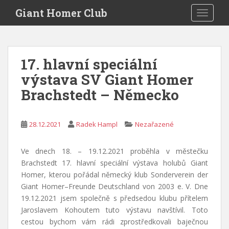
S
Giant Homer Club
TOGGLE
k
i
p
t
17. hlavní speciální
o
výstava SV Giant Homer
m
a
Brachstedt – Německo
i
n
c
28.12.2021
Radek Hampl
Nezařazené
o
n
Ve dnech 18. – 19.12.2021 proběhla v městečku
t
Brachstedt 17. hlavní speciální výstava holubů Giant
e
Homer, kterou pořádal německý klub
Sonderverein der
n
Giant Homer
–
Freunde Deutschland von 2003 e.
V.
Dne
t
19.12.2021 jsem společně s předsedou klubu přítelem
Jaroslavem Kohoutem tuto výstavu navštívil. Toto
cestou bychom vám rádi zprostředkovali baječnou