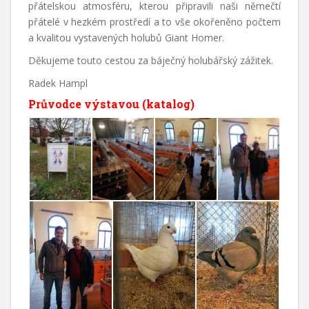
přátelskou atmosféru, kterou připravili naši němečtí
přátelé v hezkém prostředí a to vše okořeněno počtem
a kvalitou vystavených holubů Giant Homer.
Děkujeme touto cestou za báječný holubářský zážitek.
Radek Hampl
Průvodce výstavou (katalog)