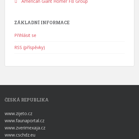
American Giant Homer FB Group
ZÁKLADNÍ INFORMACE
Přihlásit se
RSS (příspěvky)
ČESKÁ REPUBLIKA
www.zijeto.cz
www.faunaportal.cz
www.zverimexaja.cz
www.cschdz.eu